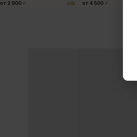
от 2 900
от 4 500
₽
₽