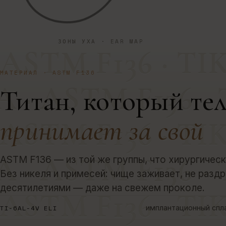
ЗОНЫ УХА · EAR MAP
ASTM F136 · TIK
МАТЕРИАЛ · ASTM F136
 · ASTM F136 · 
Титан, который те
принимает за свой
ASTM F136 · TIK
 · ASTM F136 · 
ASTM F136 — из той же группы, что хирургическ
Без никеля и примесей: чище заживает, не разд
десятилетиями — даже на свежем проколе.
ASTM F136 · TIK
TI-6AL-4V ELI
имплантационный спл