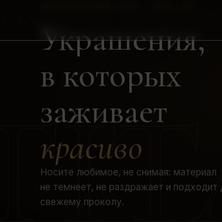
ИМПЛАНТАЦИОННЫЙ ТИТАН · ASTM F136
TIKVA
Каталог
По месту прокола
Коллекции
О материале
Украшения,
в которых
TIT
заживает
красиво
Носите любимое, не снимая: материал
не темнеет, не раздражает и подходит
свежему проколу.