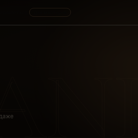
Уход
Для мастеров
A
N
 даже