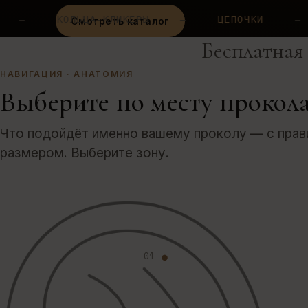
ЛЬЦА-КЛИКЕРЫ
—
ЦЕПОЧКИ
—
БАНАНЫ
Смотреть каталог
Бесплатная
НАВИГАЦИЯ · АНАТОМИЯ
Выберите по месту прокол
Что подойдёт именно вашему проколу — с пра
размером. Выберите зону.
01