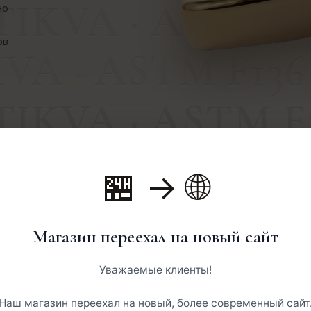
TIKVA · ASTM F1
но
ов
VA · ASTM F136 
TIKVA · ASTM F1
VA · ASTM F136 
🏪 → 🌐
TIKVA · ASTM F1
Магазин переехал на новый сайт
Новинка
Уважаемые клиенты!
САМОЦВЕТ
НАКРУТКА
Шестигранник · аметист
Груша · ру
Наш магазин переехал на новый, более современный сайт