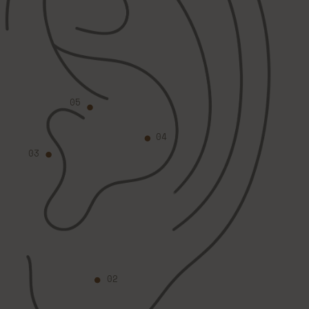
05
04
03
02