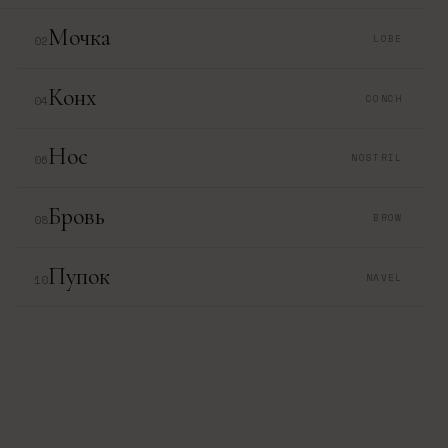
Мочка
LOBE
02
Конх
CONCH
04
Нос
NOSTRIL
06
Бровь
BROW
08
Пупок
NAVEL
10