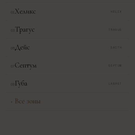
Хеликс
HELIX
01
Трагус
TRAGUS
03
Дейс
DAITH
05
Септум
SEPTUM
07
Губа
LABRET
09
Все зоны
+