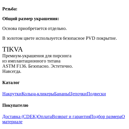
Резьба:
Общий размер украшения:
Основа приобретается отдельно.
В золотом цвете используется безопасное PVD покрытие.
TIKVA
Премиум-украшения для пирсинга
из имплантационного титана
ASTM F136. Безопасно. Эстетично.
Навсегда.
Каталог
Накрутки
Кольца-кликеры
Бананы
Цепочки
Подвески
Покупателю
Доставка (CDEK)
Оплата
Возврат и гарантия
Подбор размера
О
материале