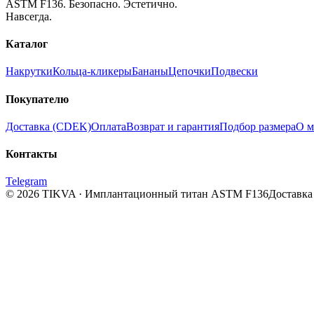
ASTM F136. Безопасно. Эстетично.
Навсегда.
Каталог
Накрутки
Кольца-кликеры
Бананы
Цепочки
Подвески
Покупателю
Доставка (CDEK)
Оплата
Возврат и гарантия
Подбор размера
О м
Контакты
Telegram
© 2026 TIKVA · Имплантационный титан ASTM F136
Доставка