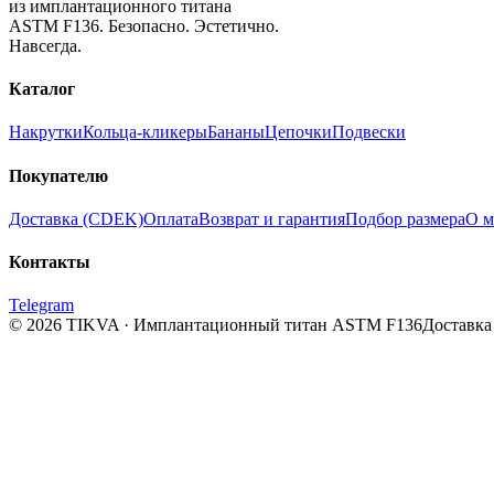
из имплантационного титана
ASTM F136. Безопасно. Эстетично.
Навсегда.
Каталог
Накрутки
Кольца-кликеры
Бананы
Цепочки
Подвески
Покупателю
Доставка (CDEK)
Оплата
Возврат и гарантия
Подбор размера
О м
Контакты
Telegram
© 2026 TIKVA · Имплантационный титан ASTM F136
Доставка