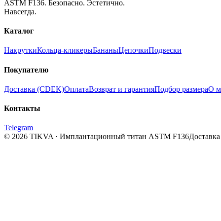
ASTM F136. Безопасно. Эстетично.
Навсегда.
Каталог
Накрутки
Кольца-кликеры
Бананы
Цепочки
Подвески
Покупателю
Доставка (CDEK)
Оплата
Возврат и гарантия
Подбор размера
О м
Контакты
Telegram
© 2026 TIKVA · Имплантационный титан ASTM F136
Доставка