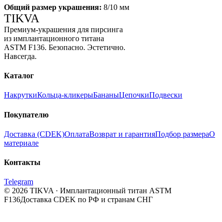
Общий размер украшения:
8/10 мм
TIKVA
Премиум-украшения для пирсинга
из имплантационного титана
ASTM F136. Безопасно. Эстетично.
Навсегда.
Каталог
Накрутки
Кольца-кликеры
Бананы
Цепочки
Подвески
Покупателю
Доставка (CDEK)
Оплата
Возврат и гарантия
Подбор размера
О
материале
Контакты
Telegram
© 2026 TIKVA · Имплантационный титан ASTM
F136
Доставка CDEK по РФ и странам СНГ