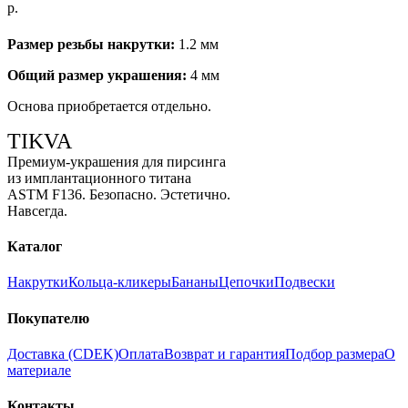
р.
Размер резьбы накрутки:
1.2 мм
Общий размер украшения:
4 мм
Основа приобретается отдельно.
TIKVA
Премиум-украшения для пирсинга
из имплантационного титана
ASTM F136. Безопасно. Эстетично.
Навсегда.
Каталог
Накрутки
Кольца-кликеры
Бананы
Цепочки
Подвески
Покупателю
Доставка (CDEK)
Оплата
Возврат и гарантия
Подбор размера
О
материале
Контакты