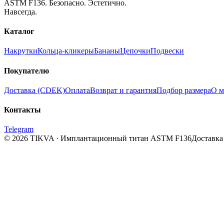
ASTM F136. Безопасно. Эстетично.
Навсегда.
Каталог
Накрутки
Кольца-кликеры
Бананы
Цепочки
Подвески
Покупателю
Доставка (CDEK)
Оплата
Возврат и гарантия
Подбор размера
О м
Контакты
Telegram
© 2026 TIKVA · Имплантационный титан ASTM F136
Доставка