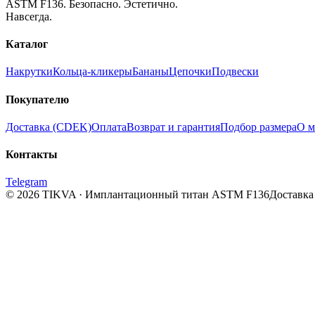
ASTM F136. Безопасно. Эстетично.
Навсегда.
Каталог
Накрутки
Кольца-кликеры
Бананы
Цепочки
Подвески
Покупателю
Доставка (CDEK)
Оплата
Возврат и гарантия
Подбор размера
О м
Контакты
Telegram
© 2026 TIKVA · Имплантационный титан ASTM F136
Доставка